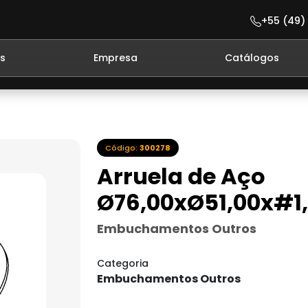
+55 (49)
s
Empresa
Catálogos
Código:
300278
Arruela de Aço
Ø76,00xØ51,00x#
Embuchamentos Outros
Categoria
Embuchamentos Outros