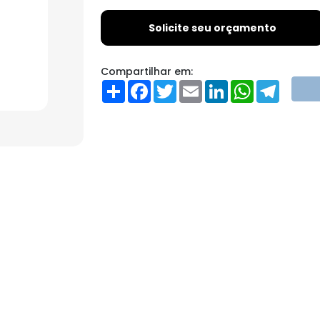
Solicite seu orçamento
Compartilhar em:
Share
Facebook
Twitter
Email
LinkedIn
WhatsApp
Teleg