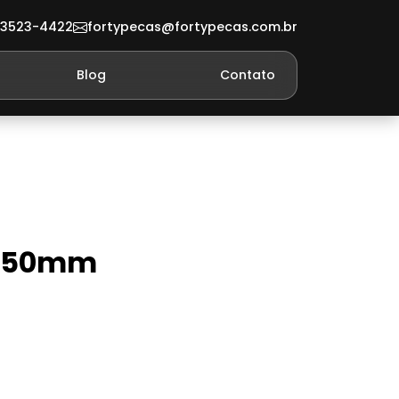
 3523-4422
fortypecas@fortypecas.com.br
Blog
Contato
1,50mm