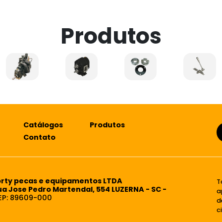
Produtos
Catálogos
Produtos
Contato
orty pecas e equipamentos LTDA
T
ua Jose Pedro Martendal, 554 LUZERNA - SC -
a
EP: 89609-000
d
c