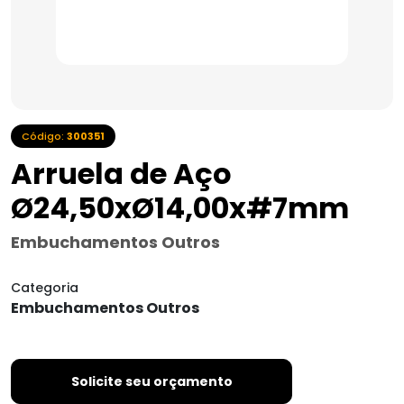
Código:
300351
Arruela de Aço
Ø24,50xØ14,00x#7mm
Embuchamentos Outros
Categoria
Embuchamentos Outros
Solicite seu orçamento