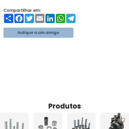
Compartilhar em:
Share
Facebook
Twitter
Email
LinkedIn
WhatsApp
Telegram
Indique a um amigo
Produtos