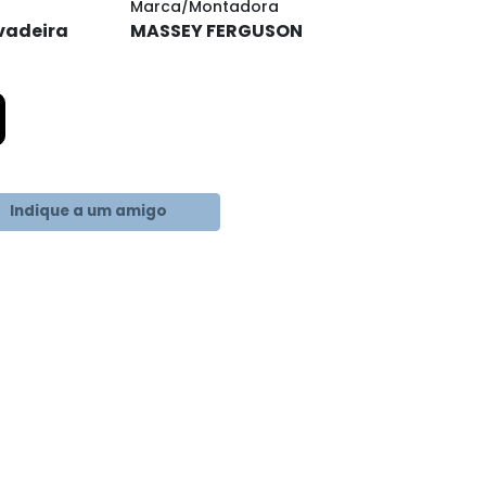
Marca/Montadora
vadeira
MASSEY FERGUSON
ram
Indique a um amigo