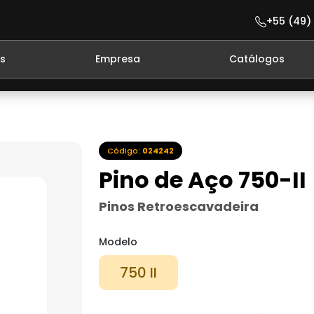
+55 (49)
s
Empresa
Catálogos
Código:
024242
Pino de Aço 750-II
Pinos Retroescavadeira
Modelo
750 II