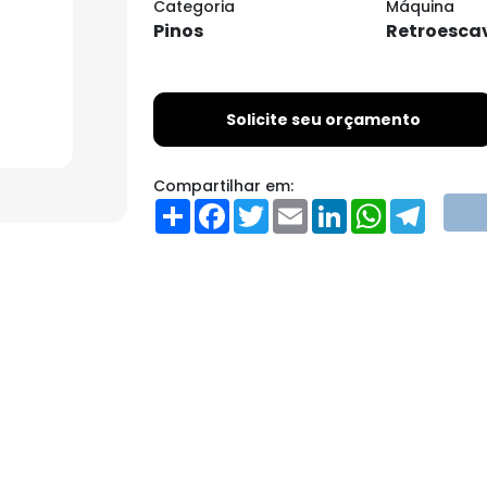
Categoria
Máquina
Pinos
Retroesca
Solicite seu orçamento
Compartilhar em:
Share
Facebook
Twitter
Email
LinkedIn
WhatsApp
Teleg