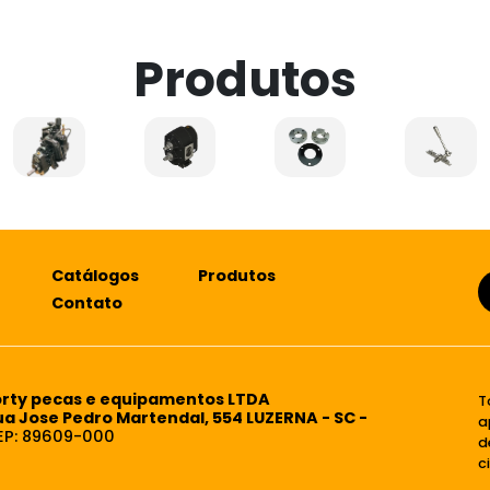
Produtos
Catálogos
Produtos
Contato
orty pecas e equipamentos LTDA
T
ua Jose Pedro Martendal, 554 LUZERNA - SC -
a
EP: 89609-000
d
c