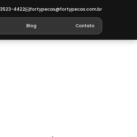
 3523-4422
fortypecas@fortypecas.com.br
Blog
Contato