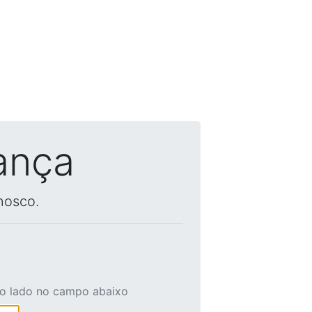
ança
nosco.
ao lado no campo abaixo