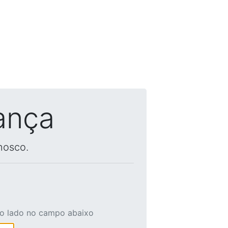
ança
nosco.
ao lado no campo abaixo