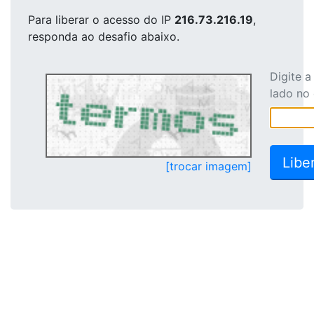
Para liberar o acesso
do IP
216.73.216.19
,
responda ao desafio abaixo.
Digite 
lado no
[trocar imagem]