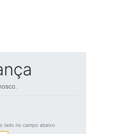
ança
nosco.
ao lado no campo abaixo